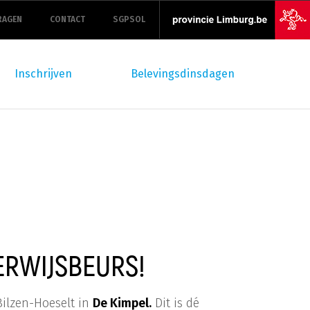
RAGEN
CONTACT
SGPSOL
Inschrijven
Belevingsdinsdagen
ERWIJSBEURS!
Bilzen-Hoeselt in
De Kimpel.
Dit is dé