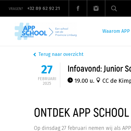
Overslaan
en
+32 89 62 92 21
VRAGEN?
naar
de
Main
inhoud
navigation
gaan
Waarom APP
Terug naar overzicht
27
Infoavond: Junior S
FEBRUARI
19.00 u.
CC de Kimp
2025
ONTDEK APP SCHOOL
Op dinsdag 27 februari nemen wij als AP