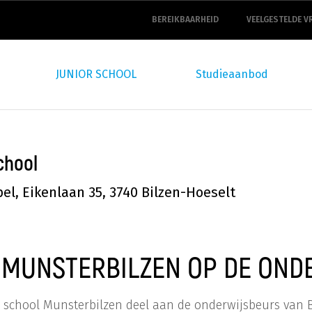
top
navigation
BEREIKBAARHEID
VEELGESTELDE V
JUNIOR SCHOOL
Studieaanbod
chool
el, Eikenlaan 35, 3740 Bilzen-Hoeselt
 MUNSTERBILZEN OP DE OND
P school Munsterbilzen deel aan de onderwijsbeurs van 