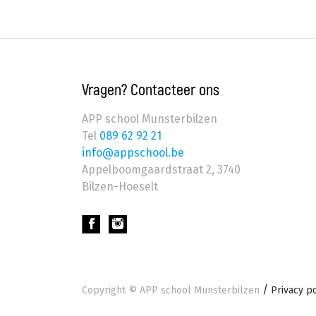
Vragen? Contacteer ons
APP school Munsterbilzen
Tel
089 62 92 21
info@appschool.be
Appelboomgaardstraat 2
,
3740
Bilzen-Hoeselt
Footer
Copyright ©
APP school Munsterbilzen
Privacy po
onder