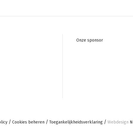
Footer
Onze sponsor
navigation
licy
Cookies beheren
Toegankelijkheidsverklaring
Webdesign
No