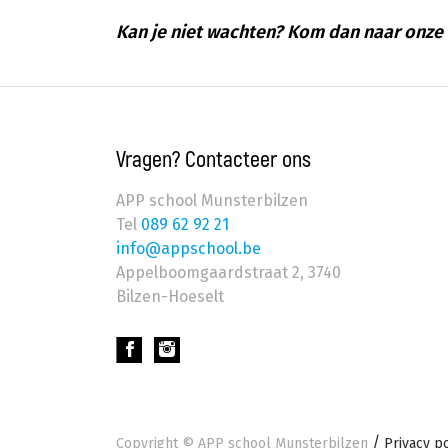
Kan je niet wachten? Kom dan naar onz
Vragen? Contacteer ons
APP school Munsterbilzen
Tel
089 62 92 21
info@appschool.be
Appelboomgaardstraat 2
,
3740
Bilzen-Hoeselt
Footer
Copyright ©
APP school Munsterbilzen
Privacy po