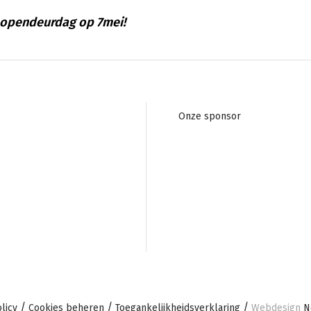
e opendeurdag op 7mei!
Footer
Onze sponsor
navigation
licy
Cookies beheren
Toegankelijkheidsverklaring
Webdesign
No