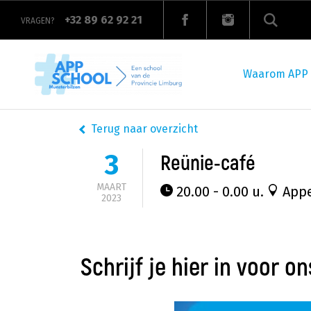
Overslaan
en
+32 89 62 92 21
VRAGEN?
naar
de
Main
inhoud
navigation
gaan
Waarom APP
Terug naar overzicht
3
Reünie-café
MAART
20.00 - 0.00 u.
Appe
2023
Schrijf je hier in voor o