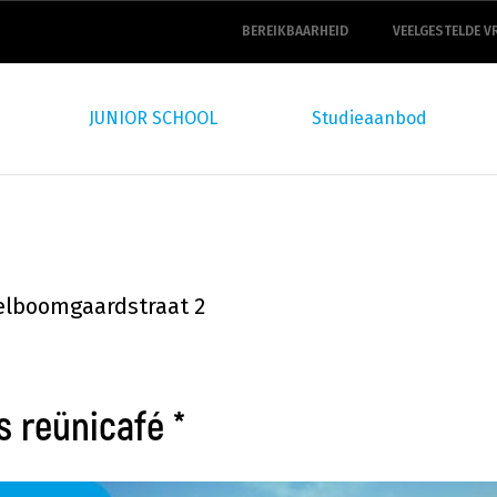
top
navigation
BEREIKBAARHEID
VEELGESTELDE V
JUNIOR SCHOOL
Studieaanbod
lboomgaardstraat 2
ns reünicafé *