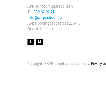
APP school Munsterbilzen
Tel
089 62 92 21
info@appschool.be
Appelboomgaardstraat 2
,
3740
Bilzen-Hoeselt
Footer
Copyright ©
APP school Munsterbilzen
Privacy po
onder