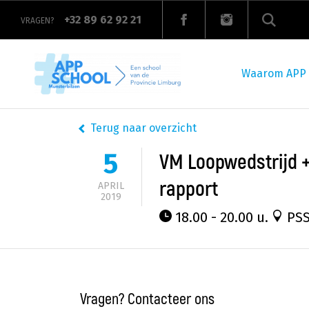
Overslaan
en
+32 89 62 92 21
VRAGEN?
naar
de
Main
inhoud
navigation
gaan
Waarom APP
Terug naar overzicht
5
VM Loopwedstrijd + 
rapport
APRIL
2019
18.00 - 20.00 u.
PSS
Vragen? Contacteer ons