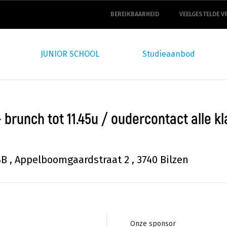
top
navigation
BEREIKBAARHEID
VEELGESTELDE V
JUNIOR SCHOOL
Studieaanbod
brunch tot 11.45u / oudercontact alle kl
B ,
Appelboomgaardstraat 2
,
3740
Bilzen
Footer
Onze sponsor