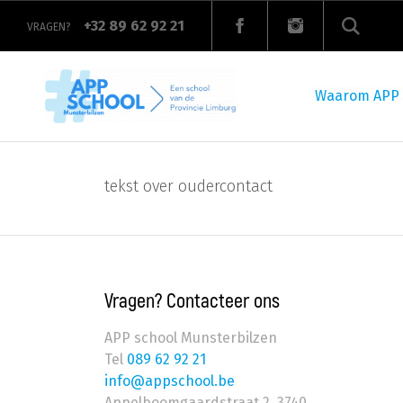
Overslaan
en
+32 89 62 92 21
VRAGEN?
naar
de
Main
inhoud
navigation
gaan
Waarom APP
tekst over oudercontact
Vragen? Contacteer ons
APP school Munsterbilzen
Tel
089 62 92 21
info@appschool.be
Appelboomgaardstraat 2
,
3740