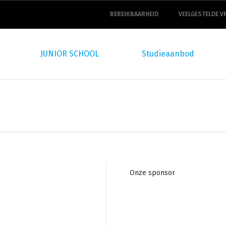
top
navigation
BEREIKBAARHEID
VEELGESTELDE V
JUNIOR SCHOOL
Studieaanbod
Footer
Onze sponsor
navigation