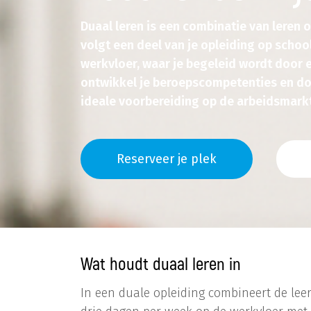
Duaal leren is een combinatie van leren o
volgt een deel van je opleiding op school
werkvloer, waar je begeleid wordt door ee
ontwikkel je beroepscompetenties en doe
ideale voorbereiding op de arbeidsmarkt 
Reserveer je plek
Wat houdt duaal leren in
In een duale opleiding combineert de leer