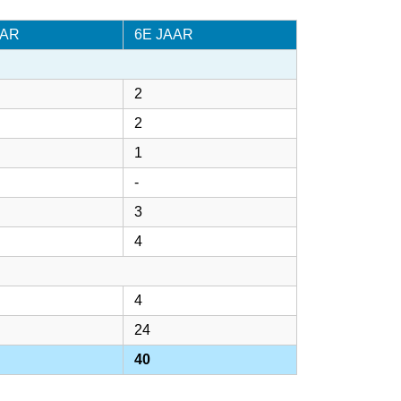
AAR
6E JAAR
2
2
1
-
3
4
4
24
40