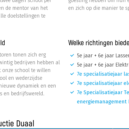
 twee dagen school per
goesting hebben om hun ee
 en de mentor van het
en zich op die manier te s
le doelstellingen te
ld
Welke richtingen bied
toren tonen zich erg
5e jaar + 6e jaar Lass
twintig bedrijven hebben al
5e jaar + 6e jaar Elektr
onze school te willen
7e specialisatiejaar 
ol en wederzijdse
7e specialisatiejaar 
 nieuwe dynamiek en een
7e Specialisatiejaar
 en bedrijfswereld.
energiemanagement D
uctie Duaal