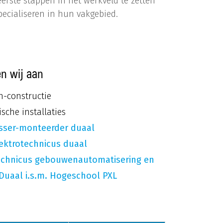
rste stappen in het werkveld te zetten
pecialiseren in hun vakgebied.
en wij aan
en-constructie
ische installaties
lasser-monteerder duaal
elektrotechnicus duaal
 Technicus gebouwenautomatisering en
uaal i.s.m. Hogeschool PXL