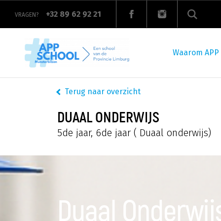
Overslaan
en
+32 89 62 92 21
VRAGEN?
naar
de
Main
inhoud
navigation
gaan
Waarom APP
Terug naar overzicht
DUAAL ONDERWIJS
5de jaar, 6de jaar
( Duaal onderwijs)
Duaal Onderwij