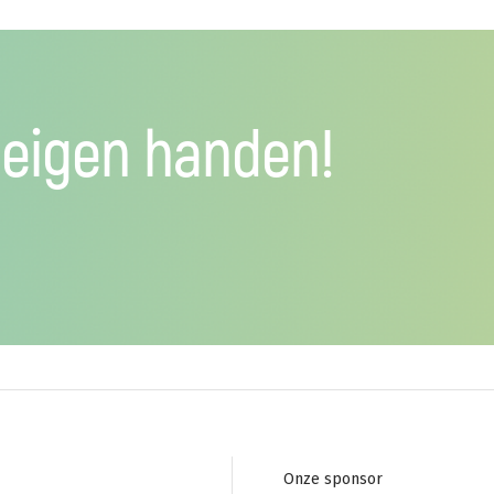
 eigen handen!
Footer
Onze sponsor
navigation