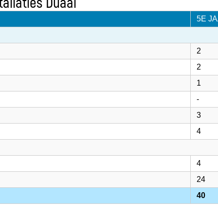
tallaties Duaal
5E J
2
2
1
-
3
4
4
24
40