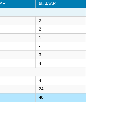
AAR
6E JAAR
2
2
1
-
3
4
4
24
40