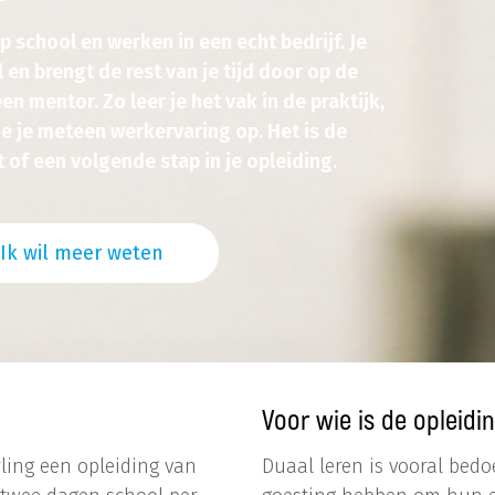
p school en werken in een echt bedrijf. Je
 en brengt de rest van je tijd door op de
n mentor. Zo leer je het vak in de praktijk,
 je meteen werkervaring op. Het is de
of een volgende stap in je opleiding.
Ik wil meer weten
Voor wie is de opleidi
ling een opleiding van
Duaal leren is vooral bedo