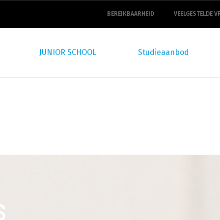
top
navigation
BEREIKBAARHEID
VEELGESTELDE V
JUNIOR SCHOOL
Studieaanbod
s