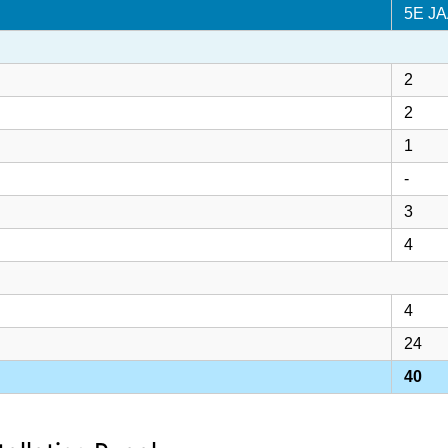
5E J
2
2
1
-
3
4
4
24
40